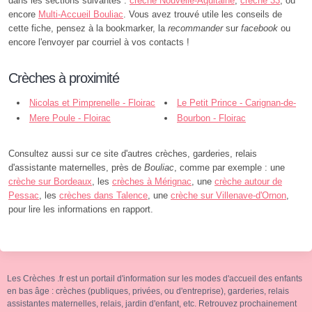
dans les sections suivantes :
crèche Nouvelle-Aquitaine
,
crèche 33
, ou
encore
Multi-Accueil Bouliac
. Vous avez trouvé utile les conseils de
cette fiche, pensez à la bookmarker, la
recommander
sur
facebook
ou
encore l'envoyer par courriel à vos contacts !
Crèches à proximité
Nicolas et Pimprenelle - Floirac
Le Petit Prince - Carignan-de-
Mere Poule - Floirac
Bordeaux
Bourbon - Floirac
Consultez aussi sur ce site d'autres crèches, garderies, relais
d'assistante maternelles, près de
Bouliac
, comme par exemple : une
crèche sur Bordeaux
, les
crèches à Mérignac
, une
crèche autour de
Pessac
, les
crèches dans Talence
, une
crèche sur Villenave-d'Ornon
,
pour lire les informations en rapport.
Les Crèches .fr est un portail d'information sur les modes d'accueil des enfants
en bas âge : crèches (publiques, privées, ou d'entreprise), garderies, relais
assistantes maternelles, relais, jardin d'enfant, etc. Retrouvez prochainement