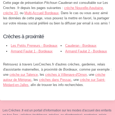
Cette page de présentation
Pitchoun Cauderan
est consultable sur Les
Creches .fr depuis les pages suivantes :
crèche Nouvelle-Aquitaine
,
crèche 33
, ou
Multi-Accueil Bordeaux
. Dans le cas ou vous avez aimé
les données de cette page, vous pouvez la mettre en favori, la
partager
sur votre réseau social préféré ou bien la diffuser par email à vos amis !
Crèches à proximité
Les Petits Preneurs - Bordeaux
Cauderan - Bordeaux
Armand Faulat 1 - Bordeaux
Armand Faulat 2 - Bordeaux
Retrouvez à travers LesCreches.fr d'autres crèches, garderies, relais
d'assistante maternelles, à proximité de
Bordeaux
, comme par exemple :
une
crèche sur Talence
, les
crèches à Villenave-d'Ornon
, une
crèche
autour de Mérignac
, les
crèches dans Pessac
, une
crèche sur Saint-
Médard-en-Jalles
, afin de trouver les info recherchées.
Les Crèches .fr est un portail d'information sur les modes d'accueil des enfants
en bas âge : crèches (publiques, privées, ou d'entreprise), garderies, relais