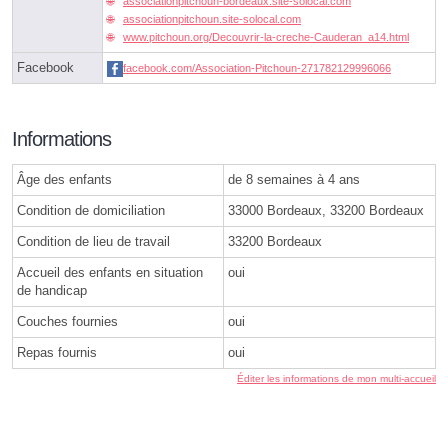
associationpitchoun-bordeaux.site-solocal.com
associationpitchoun.site-solocal.com
www.pitchoun.org/Decouvrir-la-creche-Cauderan_a14.html
Facebook
facebook.com/Association-Pitchoun-271782129996066
Informations
Âge des enfants
de 8 semaines à 4 ans
Condition de domiciliation
33000 Bordeaux, 33200 Bordeaux
Condition de lieu de travail
33200 Bordeaux
Accueil des enfants en situation
oui
de handicap
Couches fournies
oui
Repas fournis
oui
Éditer les informations de mon multi-accueil