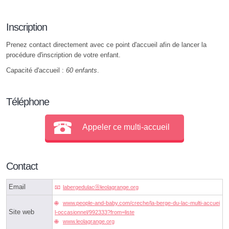
Inscription
Prenez contact directement avec ce point d'accueil afin de lancer la
procédure d'inscription de votre enfant.
Capacité d'accueil :
60 enfants
.
Téléphone
Appeler ce multi-accueil
Contact
Email
labergedulacⓐleolagrange.org
www.people-and-baby.com/creche/la-berge-du-lac-multi-accuei
Site web
l-occasionnel/992333?from=liste
www.leolagrange.org