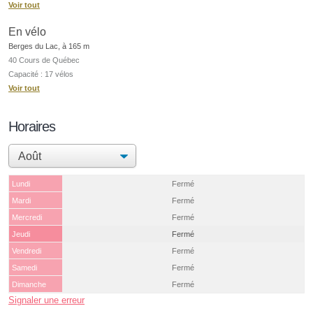
Voir tout
En vélo
Berges du Lac, à 165 m
40 Cours de Québec
Capacité : 17 vélos
Voir tout
Horaires
Lundi
Fermé
Mardi
Fermé
Mercredi
Fermé
Jeudi
Fermé
Vendredi
Fermé
Samedi
Fermé
Dimanche
Fermé
Signaler une erreur