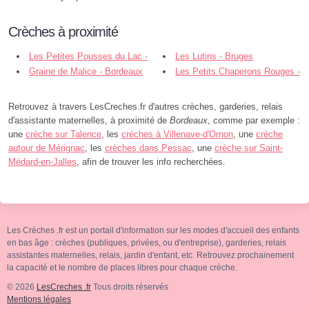
Crèches à proximité
Les Petites Pousses du Lac -
Les Lutins - Bruges
Bordeaux
Graine de Malice - Bordeaux
Les Petits Chaperons Rouges -
Bruges
Retrouvez à travers LesCreches.fr d'autres crèches, garderies, relais
d'assistante maternelles, à proximité de
Bordeaux
, comme par exemple :
une
crèche sur Talence
, les
crèches à Villenave-d'Ornon
, une
crèche
autour de Mérignac
, les
crèches dans Pessac
, une
crèche sur Saint-
Médard-en-Jalles
, afin de trouver les info recherchées.
Les Crèches .fr est un portail d'information sur les modes d'accueil des enfants
en bas âge : crèches (publiques, privées, ou d'entreprise), garderies, relais
assistantes maternelles, relais, jardin d'enfant, etc. Retrouvez prochainement
la capacité et le nombre de places libres pour chaque crèche.
© 2026
LesCreches .fr
Tous droits réservés
Mentions légales