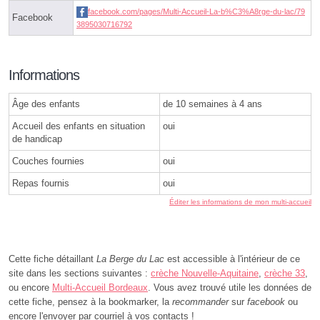
facebook.com/pages/Multi-Accueil-La-b%C3%A8rge-du-lac/79
Facebook
3895030716792
Informations
Âge des enfants
de 10 semaines à 4 ans
Accueil des enfants en situation
oui
de handicap
Couches fournies
oui
Repas fournis
oui
Éditer les informations de mon multi-accueil
Cette fiche détaillant
La Berge du Lac
est accessible à l'intérieur de ce
site dans les sections suivantes :
crèche Nouvelle-Aquitaine
,
crèche 33
,
ou encore
Multi-Accueil Bordeaux
. Vous avez trouvé utile les données de
cette fiche, pensez à la bookmarker, la
recommander
sur
facebook
ou
encore l'envoyer par courriel à vos contacts !