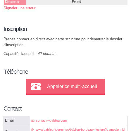
Dimanche
Fermé
Signaler une erreur
Inscription
Prenez contact en direct avec cette structure pour démarrer le dossier
d'inscription.
Capacité d'accueil :
42 enfants
.
Téléphone
Appeler ce multi-accueil
Contact
Email
contactⓐbabilou.com
www.babilou.fr/creches/babilou-bordeaux-leclerc?campaign_id