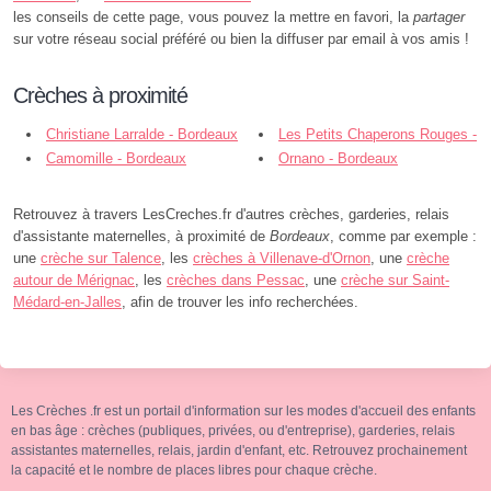
les conseils de cette page, vous pouvez la mettre en favori, la
partager
sur votre réseau social préféré ou bien la diffuser par email à vos amis !
Crèches à proximité
Christiane Larralde - Bordeaux
Les Petits Chaperons Rouges -
Camomille - Bordeaux
Bordeaux
Ornano - Bordeaux
Retrouvez à travers LesCreches.fr d'autres crèches, garderies, relais
d'assistante maternelles, à proximité de
Bordeaux
, comme par exemple :
une
crèche sur Talence
, les
crèches à Villenave-d'Ornon
, une
crèche
autour de Mérignac
, les
crèches dans Pessac
, une
crèche sur Saint-
Médard-en-Jalles
, afin de trouver les info recherchées.
Les Crèches .fr est un portail d'information sur les modes d'accueil des enfants
en bas âge : crèches (publiques, privées, ou d'entreprise), garderies, relais
assistantes maternelles, relais, jardin d'enfant, etc. Retrouvez prochainement
la capacité et le nombre de places libres pour chaque crèche.