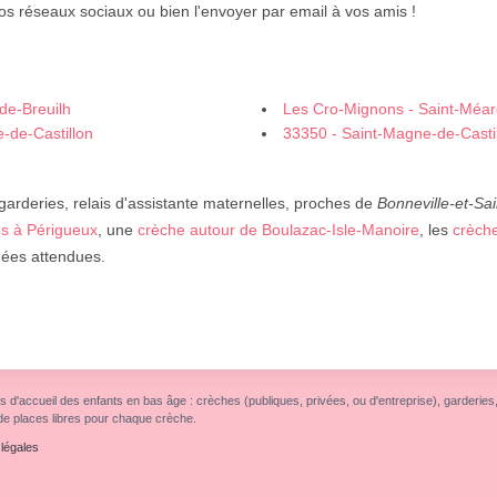
os réseaux sociaux ou bien l'envoyer par email à vos amis !
de-Breuilh
Les Cro-Mignons - Saint-Méa
-de-Castillon
33350 - Saint-Magne-de-Casti
 garderies, relais d'assistante maternelles, proches de
Bonneville-et-Sa
s à Périgueux
, une
crèche autour de Boulazac-Isle-Manoire
, les
crèch
nnées attendues.
s d'accueil des enfants en bas âge : crèches (publiques, privées, ou d'entreprise), garderies, r
de places libres pour chaque crèche.
légales