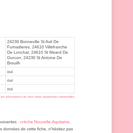
24230 Bonneville St Avit De
Fumadieres, 24610 Villefranche
De Lonchat, 24610 St Meard De
Gurcon, 24230 St Antoine De
Breuilh
oui
oui
oui
r les informations de mon relais assistantes maternelles
suivantes :
crèche Nouvelle-Aquitaine
,
s données de cette fiche, n'hésitez pas