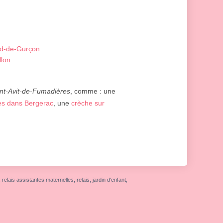
rd-de-Gurçon
llon
int-Avit-de-Fumadières
, comme : une
es dans Bergerac
, une
crèche sur
elais assistantes maternelles, relais, jardin d'enfant,