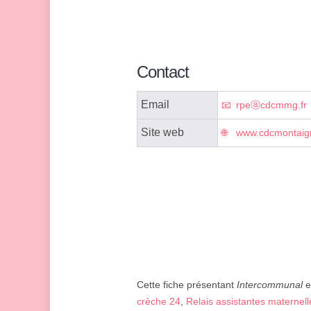
Contact
Email
rpeⓐcdcmmg.fr
Site web
www.cdcmontaign
Cette fiche présentant
Intercommunal
e
crèche 24
,
Relais assistantes maternel