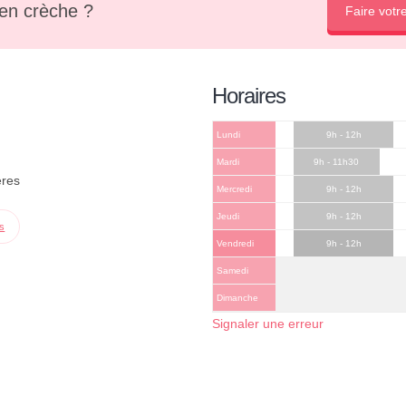
en crèche ?
Faire votr
Horaires
Lundi
9h - 12h
Mardi
9h - 11h30
eres
Mercredi
9h - 12h
Jeudi
9h - 12h
ps
Vendredi
9h - 12h
Samedi
Dimanche
Signaler une erreur