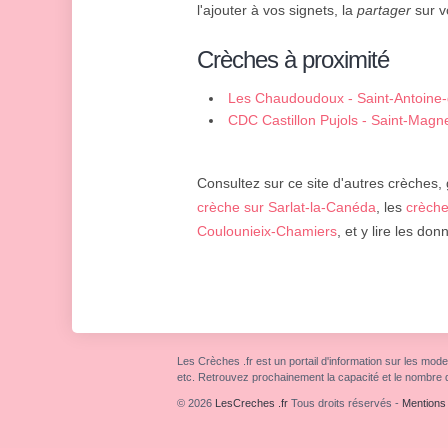
l'ajouter à vos signets, la
partager
sur v
Crèches à proximité
Les Chaudoudoux - Saint-Antoine-
CDC Castillon Pujols - Saint-Magne
Consultez sur ce site d'autres crèches,
crèche sur Sarlat-la-Canéda
, les
crèche
Coulounieix-Chamiers
, et y lire les do
Les Crèches .fr est un portail d'information sur les mode
etc. Retrouvez prochainement la capacité et le nombre 
© 2026
LesCreches .fr
Tous droits réservés
-
Mentions 