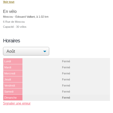
Voir tout
En vélo
Moscou - Edouard Vaillant, à 1.02 km
6 Rue de Moscou
Capacité : 30 vélos
Horaires
Lundi
Fermé
Mardi
Fermé
Mercredi
Fermé
Jeudi
Fermé
Vendredi
Fermé
Samedi
Fermé
Dimanche
Fermé
Signaler une erreur