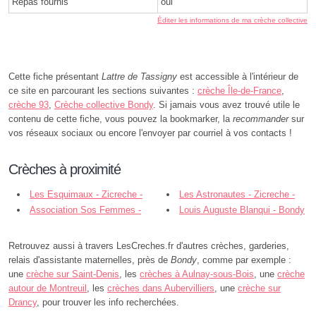
Repas fournis
oui
Éditer les informations de ma crèche collective
Cette fiche présentant
Lattre de Tassigny
est accessible à l'intérieur de
ce site en parcourant les sections suivantes :
crèche Île-de-France
,
crèche 93
,
Crèche collective Bondy
. Si jamais vous avez trouvé utile le
contenu de cette fiche, vous pouvez la bookmarker, la
recommander
sur
vos réseaux sociaux ou encore l'envoyer par courriel à vos contacts !
Crèches à proximité
Les Esquimaux - Zicreche -
Les Astronautes - Zicreche -
Bondy
Association Sos Femmes -
Bondy
Louis Auguste Blanqui - Bondy
Bondy
Retrouvez aussi à travers LesCreches.fr d'autres crèches, garderies,
relais d'assistante maternelles, près de
Bondy
, comme par exemple :
une
crèche sur Saint-Denis
, les
crèches à Aulnay-sous-Bois
, une
crèche
autour de Montreuil
, les
crèches dans Aubervilliers
, une
crèche sur
Drancy
, pour trouver les info recherchées.