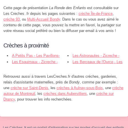
Cette page de présentation
La Ronde des Enfants
est consultable sur
Les Creches .fr depuis les pages suivantes :
crèche Île-de-France
,
crèche 93
, ou
Multi-Accueil Bondy
. Dans le cas ou vous avez aimé le
contenu de cette page, vous pouvez la mettre en favori, la
partager
sur
votre réseau social préféré ou bien la diffuser par email à vos amis !
Crèches à proximité
A Petits Pas - Les Pavillons-
Les Astronautes - Zicreche -
sous-Bois
Les Esquimaux - Zicreche -
Bondy
Les Berceaux de l'Ourcq - Les
Bondy
Pavillons-sous-Bois
Retrouvez aussi à travers LesCreches.fr d'autres crèches, garderies,
relais d'assistante maternelles, près de
Bondy
, comme par exemple :
une
crèche sur Saint-Denis
, les
crèches à Aulnay-sous-Bois
, une
crèche
autour de Montreuil
, les
crèches dans Aubervilliers
, une
crèche sur
Drancy
, pour trouver les info recherchées.
Les Crèches .fr est un portail d'information sur les modes d'accueil des enfants