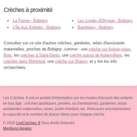
Crèches à proximité
La Ferme - Bobigny
Les Lundis d'Olympe - Bobigny
L'Île Aux Enfants - Bobigny
Bambigny - Bobigny
Consultez sur ce site d'autres crèches, garderies, relais d'assistante
maternelles, proches de
Bobigny
, comme : une
crèche sur Aulnay-sous-
Bois
, les
crèches à Saint-Denis
, une
crèche autour de Aubervilliers
, les
crèches dans Montreuil
, une
crèche sur Drancy
, et y lire les info
recherchées.
Les Crèches .fr est un portail d'information sur les modes d'accueil des enfants
en bas âge : crèches (publiques, privées, ou d'entreprise), garderies, relais
assistantes maternelles, relais, jardin d'enfant, etc. Retrouvez prochainement
la capacité et le nombre de places libres pour chaque crèche.
© 2026
LesCreches .fr
Tous droits réservés
Mentions légales