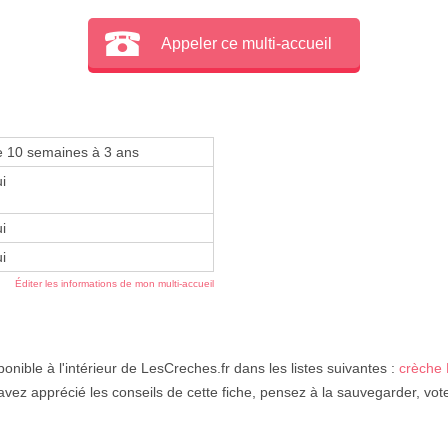
Appeler ce multi-accueil
e 10 semaines à 3 ans
i
i
i
Éditer les informations de mon multi-accueil
ponible à l'intérieur de LesCreches.fr dans les listes suivantes :
crèche 
avez apprécié les conseils de cette fiche, pensez à la sauvegarder, vot