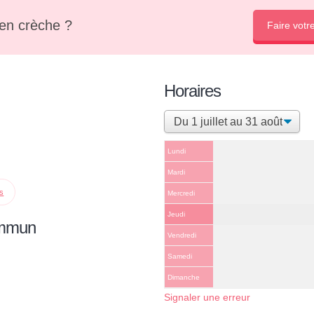
en crèche ?
Faire votr
Horaires
Lundi
Mardi
ps
Mercredi
Jeudi
ommun
Vendredi
Samedi
Dimanche
Signaler une erreur