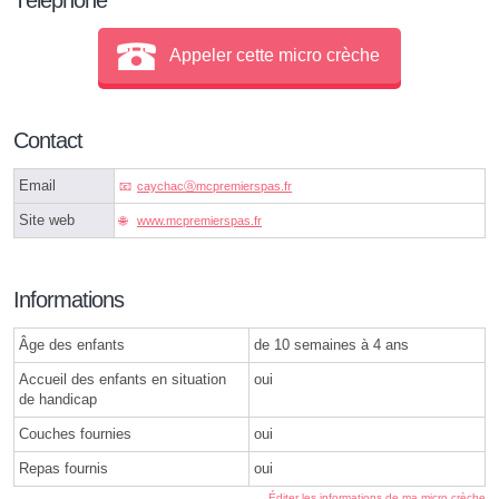
Appeler cette micro crèche
Contact
Email
caychacⓐmcpremierspas.fr
Site web
www.mcpremierspas.fr
Informations
Âge des enfants
de 10 semaines à 4 ans
Accueil des enfants en situation
oui
de handicap
Couches fournies
oui
Repas fournis
oui
Éditer les informations de ma micro crèche