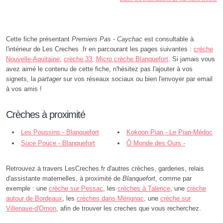
Cette fiche présentant
Premiers Pas - Caychac
est consultable à
l'intérieur de Les Creches .fr en parcourant les pages suivantes :
crèche
Nouvelle-Aquitaine
,
crèche 33
,
Micro crèche Blanquefort
. Si jamais vous
avez aimé le contenu de cette fiche, n'hésitez pas l'ajouter à vos
signets, la
partager
sur vos réseaux sociaux ou bien l'envoyer par email
à vos amis !
Crèches à proximité
Les Poussins - Blanquefort
Kokoon Pian - Le Pian-Médoc
Suce Pouce - Blanquefort
Ô Monde des Ours -
Parempuyre
Retrouvez à travers LesCreches.fr d'autres crèches, garderies, relais
d'assistante maternelles, à proximité de
Blanquefort
, comme par
exemple : une
crèche sur Pessac
, les
crèches à Talence
, une
crèche
autour de Bordeaux
, les
crèches dans Mérignac
, une
crèche sur
Villenave-d'Ornon
, afin de trouver les creches que vous recherchez.