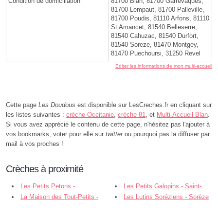
Condition de domiciliation
81700 Blan, 81700 Garrevaques,
81700 Lempaut, 81700 Palleville,
81700 Poudis, 81110 Arfons, 81110
St Amancet, 81540 Belleserre,
81540 Cahuzac, 81540 Durfort,
81540 Soreze, 81470 Montgey,
81470 Puechoursi, 31250 Revel
Éditer les informations de mon multi-accueil
Cette page
Les Doudous
est disponible sur LesCreches.fr en cliquant sur
les listes suivantes :
crèche Occitanie
,
crèche 81
, et
Multi-Accueil Blan
.
Si vous avez apprécié le contenu de cette page, n'hésitez pas l'ajouter à
vos bookmarks, voter pour elle sur
twitter
ou pourquoi pas la diffuser par
mail à vos proches !
Crèches à proximité
Les Petits Petons -
Les Petits Galopins - Saint-
Garrevaques
La Maison des Tout-Petits -
Germain-des-Prés
Les Lutins Soréziens - Sorèze
Revel