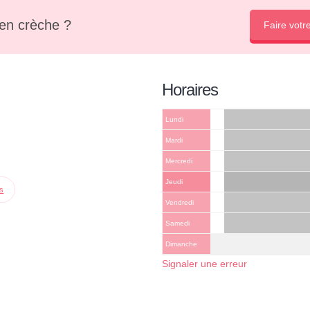
en crèche ?
Faire votr
Horaires
Lundi
Mardi
Mercredi
Jeudi
ps
Vendredi
Samedi
Dimanche
Signaler une erreur