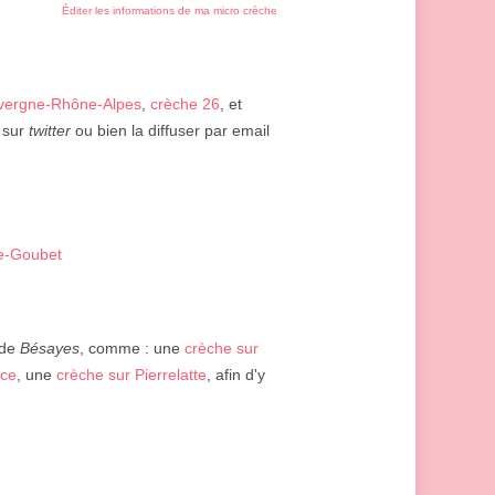
Éditer les informations de ma micro crèche
vergne-Rhône-Alpes
,
crèche 26
, et
sur
twitter
ou bien la diffuser par email
e-Goubet
 de
Bésayes
, comme : une
crèche sur
nce
, une
crèche sur Pierrelatte
, afin d'y