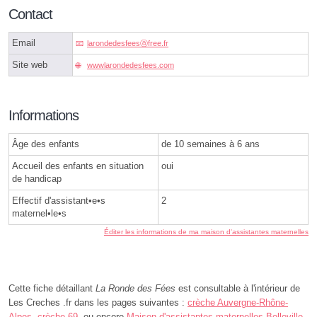
Contact
Email
larondedesfeesⓐfree.fr
Site web
wwwlarondedesfees.com
Informations
Âge des enfants
de 10 semaines à 6 ans
Accueil des enfants en situation
oui
de handicap
Effectif d'assistant•e•s
2
maternel•le•s
Éditer les informations de ma maison d'assistantes maternelles
Cette fiche détaillant
La Ronde des Fées
est consultable à l'intérieur de
Les Creches .fr dans les pages suivantes :
crèche Auvergne-Rhône-
Alpes
,
crèche 69
, ou encore
Maison d'assistantes maternelles Belleville-