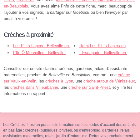
en-Beaujolais
. Vous avez aimé l'info de cette fiche, merci beaucoup de
l'ajouter à vos signets, la
partager
sur
facebook
ou bien l'envoyer par
email à vos amis !
Crèches à proximité
Les P'tits Lapins - Belleville-en-
Rami Les P'tits Lapins en
Beaujolais
L'Ile Ô Merveilles - Belleville-
Balade - Belleville-en-Beaujolais
L'Escapade - Belleville-en-
en-Beaujolais
Beaujolais
Consultez sur ce site d'autres crèches, garderies, relais d'assistante
maternelles, proches de
Belleville-en-Beaujolais
, comme : une
crèche
sur Vaulx-en-Velin
, les
crèches à Lyon
, une
crèche autour de Vénissieux
,
les
crèches dans Villeurbanne
, une
crèche sur Saint-Priest
, et y lire les
informations en rapport.
Les Crèches .fr est un portail d'information sur les modes d'accueil des enfants
en bas âge : crèches (publiques, privées, ou d'entreprise), garderies, relais
assistantes maternelles, relais, jardin d'enfant, etc. Retrouvez prochainement