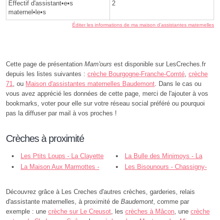
Effectif d'assistant•e•s
2
maternel•le•s
Éditer les informations de ma maison d'assistantes maternelles
Cette page de présentation
Mam'ours
est disponible sur LesCreches.fr
depuis les listes suivantes :
crèche Bourgogne-Franche-Comté
,
crèche
71
, ou
Maison d'assistantes maternelles Baudemont
. Dans le cas ou
vous avez apprécié les données de cette page, merci de l'ajouter à vos
bookmarks, voter pour elle sur votre réseau social préféré ou pourquoi
pas la diffuser par mail à vos proches !
Crèches à proximité
Les Ptits Loups - La Clayette
La Bulle des Minimoys - La
La Maison Aux Marmottes -
Clayette
Les Bisounours - Chassigny-
Varennes-sous-Dun
sous-Dun
Découvrez grâce à Les Creches d'autres crèches, garderies, relais
d'assistante maternelles, à proximité de
Baudemont
, comme par
exemple : une
crèche sur Le Creusot
, les
crèches à Mâcon
, une
crèche