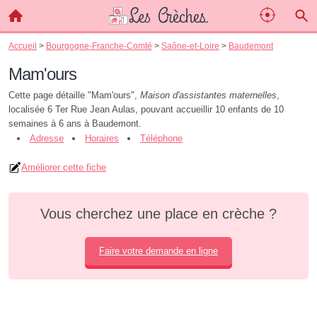
Accueil
>
Bourgogne-Franche-Comté
>
Saône-et-Loire
>
Baudemont
Mam'ours
Cette page détaille "Mam'ours",
Maison d'assistantes maternelles
,
localisée 6 Ter Rue Jean Aulas, pouvant accueillir 10 enfants de 10
semaines à 6 ans à Baudemont.
Adresse
Horaires
Téléphone
Améliorer cette fiche
Vous cherchez une place en crèche ?
Faire votre demande en ligne