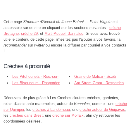
Cette page
Structure d'Accueil du Jeune Enfant - - Point Virgule
est
accessible sur ce site en cliquant sur les sections suivantes :
crèche
Bretagne
,
crèche 29
, et
Multi-Accueil Bannalec
. Si vous avez trouvé
utile le contenu de cette page, n'hésitez pas l'ajouter à vos favoris, la
recommander
sur
twitter
ou encore la diffuser par courriel à vos contacts
!
Crèches à proximité
Les Pitchounets - Riec-sur-
Graine de Malice - Scaër
Belon
Les Bisounours - Rosporden
Am Stram Gram - Rosporden
Découvrez de plus grâce à Les Creches d'autres crèches, garderies,
relais d'assistante maternelles, autour de
Bannalec
, comme : une
crèche
sur Quimper
, les
crèches à Landerneau
, une
crèche autour de Guipavas
,
les
crèches dans Brest
, une
crèche sur Morlaix
, afin d'y retrouver les
coordonnées désirées.