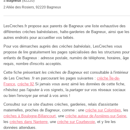
à
Bagneux
(92220)
2 Allée des Rosiers, 92220 Bagneux
LesCreches.fr propose aux parents de Bagneux une liste exhaustive des
différentes crèches balnéolaises, halte-garderies de Bagneux, ainsi que les
autres endroits pour accueillier vos bébés.
Pour vos démarches auprès des
crèches balnéolais
, LesCreches vous
propose de lire gratuitement les pages spécialisées des les structures pour
enfants de Bagneux : adresse postale, numéro de téléphone, horaires, âge
requis, nombre d'inscrits acceptés.
Cette fiche présentant
les crèches de Bagneux
est consultable à l'intérieur
de Les Creches .fr en parcourant les pages suivantes :
crèche Île-de-
France
,
crèche 92
.Si jamais vous avez aimé les données de cette fiche,
n'hésitez pas l'ajouter à vos signets, la
partager
sur vos réseaux sociaux
ou bien l'envoyer par email à vos amis !
Consultez sur ce site d'autres crèches, garderies, relais d'assistante
maternelles, proches de
Bagneux
, comme : une
crèche sur Colombes
, les
crèches à Boulogne-Billancourt
, une
crèche autour de Asnières-sur-Seine
,
les
crèches dans Nanterre
, une
crèche sur Courbevoie
, et y lire les
données attendues.