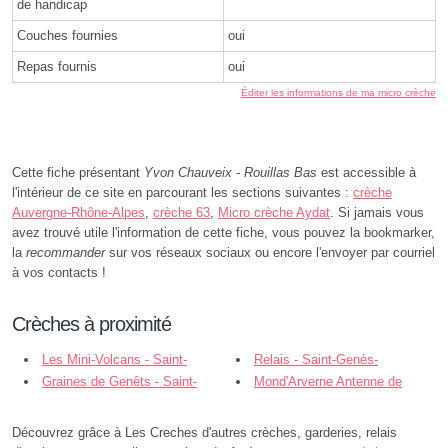
de handicap
Couches fournies
oui
Repas fournis
oui
Éditer les informations de ma micro crèche
Cette fiche présentant
Yvon Chauveix - Rouillas Bas
est accessible à
l'intérieur de ce site en parcourant les sections suivantes :
crèche
Auvergne-Rhône-Alpes
,
crèche 63
,
Micro crèche Aydat
. Si jamais vous
avez trouvé utile l'information de cette fiche, vous pouvez la bookmarker,
la
recommander
sur vos réseaux sociaux ou encore l'envoyer par courriel
à vos contacts !
Crèches à proximité
Les Mini-Volcans - Saint-
Relais - Saint-Genès-
Genès-Champanelle
Graines de Genêts - Saint-
Champanelle
Mond'Arverne Antenne de
Genès-Champanelle
saint-Amant - Saint-Amant-Tallende
Découvrez grâce à Les Creches d'autres crèches, garderies, relais