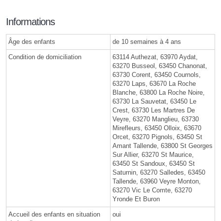
Informations
Âge des enfants
de 10 semaines à 4 ans
Condition de domiciliation
63114 Authezat, 63970 Aydat,
63270 Busseol, 63450 Chanonat,
63730 Corent, 63450 Cournols,
63270 Laps, 63670 La Roche
Blanche, 63800 La Roche Noire,
63730 La Sauvetat, 63450 Le
Crest, 63730 Les Martres De
Veyre, 63270 Manglieu, 63730
Mirefleurs, 63450 Olloix, 63670
Orcet, 63270 Pignols, 63450 St
Amant Tallende, 63800 St Georges
Sur Allier, 63270 St Maurice,
63450 St Sandoux, 63450 St
Saturnin, 63270 Salledes, 63450
Tallende, 63960 Veyre Monton,
63270 Vic Le Comte, 63270
Yronde Et Buron
Accueil des enfants en situation
oui