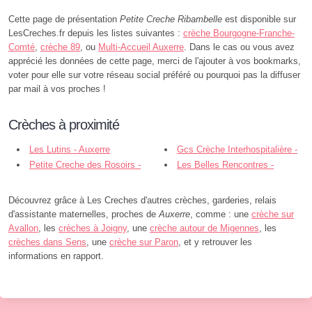
Cette page de présentation
Petite Creche Ribambelle
est disponible sur
LesCreches.fr depuis les listes suivantes :
crèche Bourgogne-Franche-
Comté
,
crèche 89
, ou
Multi-Accueil Auxerre
. Dans le cas ou vous avez
apprécié les données de cette page, merci de l'ajouter à vos bookmarks,
voter pour elle sur votre réseau social préféré ou pourquoi pas la diffuser
par mail à vos proches !
Crèches à proximité
Les Lutins - Auxerre
Gcs Crèche Interhospitalière -
Petite Creche des Rosoirs -
Auxerre
Les Belles Rencontres -
Auxerre
Auxerre
Découvrez grâce à Les Creches d'autres crèches, garderies, relais
d'assistante maternelles, proches de
Auxerre
, comme : une
crèche sur
Avallon
, les
crèches à Joigny
, une
crèche autour de Migennes
, les
crèches dans Sens
, une
crèche sur Paron
, et y retrouver les
informations en rapport.