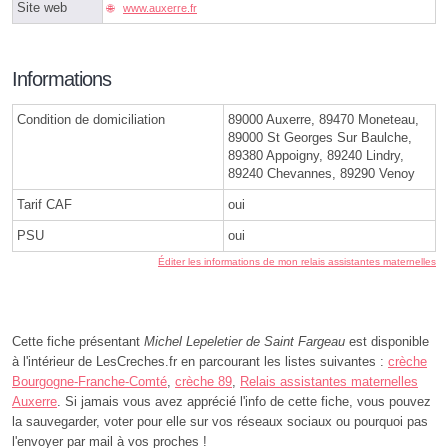
Site web
www.auxerre.fr
Informations
Condition de domiciliation
89000 Auxerre, 89470 Moneteau,
89000 St Georges Sur Baulche,
89380 Appoigny, 89240 Lindry,
89240 Chevannes, 89290 Venoy
Tarif CAF
oui
PSU
oui
Éditer les informations de mon relais assistantes maternelles
Cette fiche présentant
Michel Lepeletier de Saint Fargeau
est disponible
à l'intérieur de LesCreches.fr en parcourant les listes suivantes :
crèche
Bourgogne-Franche-Comté
,
crèche 89
,
Relais assistantes maternelles
Auxerre
. Si jamais vous avez apprécié l'info de cette fiche, vous pouvez
la sauvegarder, voter pour elle sur vos réseaux sociaux ou pourquoi pas
l'envoyer par mail à vos proches !