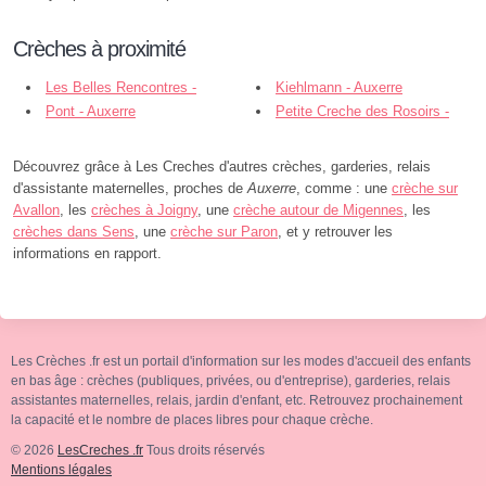
Crèches à proximité
Les Belles Rencontres -
Kiehlmann - Auxerre
Auxerre
Pont - Auxerre
Petite Creche des Rosoirs -
Auxerre
Découvrez grâce à Les Creches d'autres crèches, garderies, relais
d'assistante maternelles, proches de
Auxerre
, comme : une
crèche sur
Avallon
, les
crèches à Joigny
, une
crèche autour de Migennes
, les
crèches dans Sens
, une
crèche sur Paron
, et y retrouver les
informations en rapport.
Les Crèches .fr est un portail d'information sur les modes d'accueil des enfants
en bas âge : crèches (publiques, privées, ou d'entreprise), garderies, relais
assistantes maternelles, relais, jardin d'enfant, etc. Retrouvez prochainement
la capacité et le nombre de places libres pour chaque crèche.
© 2026
LesCreches .fr
Tous droits réservés
Mentions légales