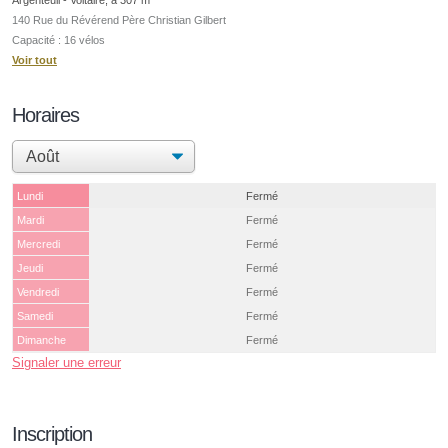
140 Rue du Révérend Père Christian Gilbert
Capacité : 16 vélos
Voir tout
Horaires
Lundi
Fermé
Mardi
Fermé
Mercredi
Fermé
Jeudi
Fermé
Vendredi
Fermé
Samedi
Fermé
Dimanche
Fermé
Signaler une erreur
Inscription