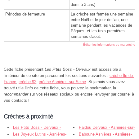
demi à 3 ans)
Périodes de fermeture
La crèche est fermée une semaine
entre Noël et le jour de l'an, une
semaine pendant les vacances de
Pâques, et les trois premières
semaines d'aout.
Éditer les informations de ma crèche
Cette fiche présentant
Les P'tits Boss - Dervaux
est accessible à
l'intérieur de ce site en parcourant les sections suivantes :
crèche Île-de-
France
,
crèche 92
,
crèche Asnières-sur-Seine
. Si jamais vous avez
trouvé utile l'info de cette fiche, vous pouvez la bookmarker, la
recommander
sur vos réseaux sociaux ou encore l'envoyer par courriel à
vos contacts !
Crèches à proximité
Les Ptits Boss - Dervaux -
Paidou Dervaux - Asnières-sur-
Asnières-sur-Seine
Les Joyeux Lutins - Asnières-
Seine
Baboune Asnières - Asnières-