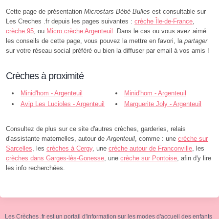
Cette page de présentation
Microstars Bébé Bulles
est consultable sur
Les Creches .fr depuis les pages suivantes :
crèche Île-de-France
,
crèche 95
, ou
Micro crèche Argenteuil
. Dans le cas ou vous avez aimé
les conseils de cette page, vous pouvez la mettre en favori, la
partager
sur votre réseau social préféré ou bien la diffuser par email à vos amis !
Crèches à proximité
Minid'hom - Argenteuil
Minid'hom - Argenteuil
Avip Les Lucioles - Argenteuil
Marguerite Joly - Argenteuil
Consultez de plus sur ce site d'autres crèches, garderies, relais
d'assistante maternelles, autour de
Argenteuil
, comme : une
crèche sur
Sarcelles
, les
crèches à Cergy
, une
crèche autour de Franconville
, les
crèches dans Garges-lès-Gonesse
, une
crèche sur Pontoise
, afin d'y lire
les info recherchées.
Les Crèches .fr est un portail d'information sur les modes d'accueil des enfants