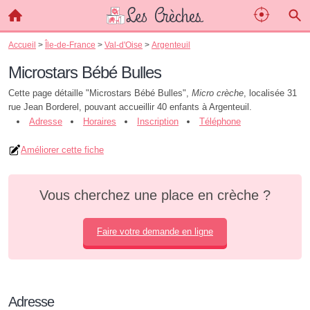
Accueil
>
Île-de-France
>
Val-d'Oise
>
Argenteuil
Microstars Bébé Bulles
Cette page détaille "Microstars Bébé Bulles",
Micro crèche
, localisée 31
rue Jean Borderel, pouvant accueillir 40 enfants à Argenteuil.
Adresse
Horaires
Inscription
Téléphone
Améliorer cette fiche
Vous cherchez une place en crèche ?
Faire votre demande en ligne
Adresse