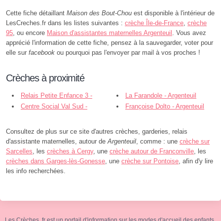
Cette fiche détaillant
Maison des Bout-Chou
est disponible à l'intérieur de
LesCreches.fr dans les listes suivantes :
crèche Île-de-France
,
crèche
95
, ou encore
Maison d'assistantes maternelles Argenteuil
. Vous avez
apprécié l'information de cette fiche, pensez à la sauvegarder, voter pour
elle sur
facebook
ou pourquoi pas l'envoyer par mail à vos proches !
Crèches à proximité
Relais Petite Enfance 3 -
La Farandole - Argenteuil
Argenteuil
Centre Social Val Sud -
Françoise Dolto - Argenteuil
Argenteuil
Consultez de plus sur ce site d'autres crèches, garderies, relais
d'assistante maternelles, autour de
Argenteuil
, comme : une
crèche sur
Sarcelles
, les
crèches à Cergy
, une
crèche autour de Franconville
, les
crèches dans Garges-lès-Gonesse
, une
crèche sur Pontoise
, afin d'y lire
les info recherchées.
Les Crèches .fr est un portail d'information sur les modes d'accueil des enfants