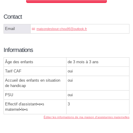
Contact
Email
maisondesbout-chou95ⓐoutlook.fr
Informations
Âge des enfants
de 3 mois à 3 ans
Tarif CAF
oui
Accueil des enfants en situation
oui
de handicap
PSU
oui
Effectif d'assistant•e•s
3
maternel•le•s
Éditer les informations de ma maison d'assistantes maternelles