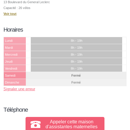
13 Boulevard du General Leclerc
Capacité : 26 vélos
Voir tout
Horaires
Lundi
8h - 19h
Mardi
8h - 19h
Mercredi
8h - 19h
Jeudi
8h - 19h
Vendredi
8h - 19h
Samedi
Fermé
Dimanche
Fermé
Signaler une erreur
Téléphone
Appeler cette maison
d'assistantes maternelles