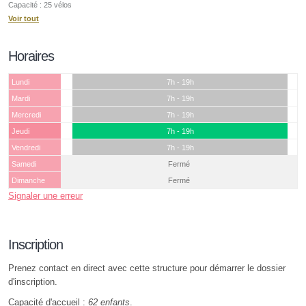
Capacité : 25 vélos
Voir tout
Horaires
Lundi
7h - 19h
Mardi
7h - 19h
Mercredi
7h - 19h
Jeudi
7h - 19h
Vendredi
7h - 19h
Samedi
Fermé
Dimanche
Fermé
Signaler une erreur
Inscription
Prenez contact en direct avec cette structure pour démarrer le dossier
d'inscription.
Capacité d'accueil :
62 enfants
.