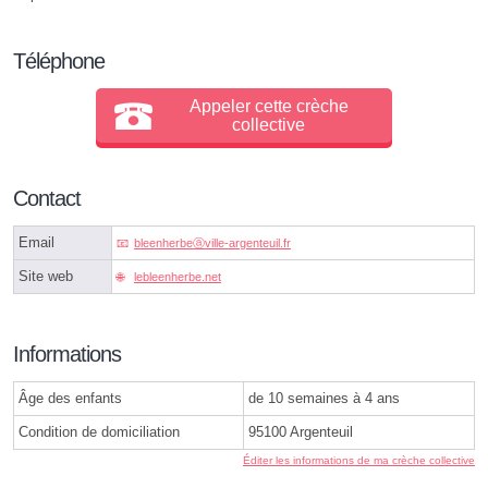
Téléphone
Appeler cette crèche
collective
Contact
Email
bleenherbeⓐville-argenteuil.fr
Site web
lebleenherbe.net
Informations
Âge des enfants
de 10 semaines à 4 ans
Condition de domiciliation
95100 Argenteuil
Éditer les informations de ma crèche collective