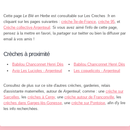
Cette page
Le Blé en Herbe
est consultable sur Les Creches .fr en
cliquant sur les pages suivantes :
crèche Île-de-France
,
crèche 95
, et
Crèche collective Argenteuil
. Si vous avez aimé l'info de cette page,
pensez à la mettre en favori, la
partager
sur
twitter
ou bien la diffuser par
email à vos amis !
Crèches à proximité
Babilou Chanconnet Henri Dès
Babilou Chançonnet Henri Dès
- Argenteuil
Avip Les Lucioles - Argenteuil
- Argenteuil
Les coquelicots - Argenteuil
Consultez de plus sur ce site d'autres crèches, garderies, relais
d'assistante maternelles, autour de
Argenteuil
, comme : une
crèche sur
Sarcelles
, les
crèches à Cergy
, une
crèche autour de Franconville
, les
crèches dans Garges-lès-Gonesse
, une
crèche sur Pontoise
, afin d'y lire
les info recherchées.