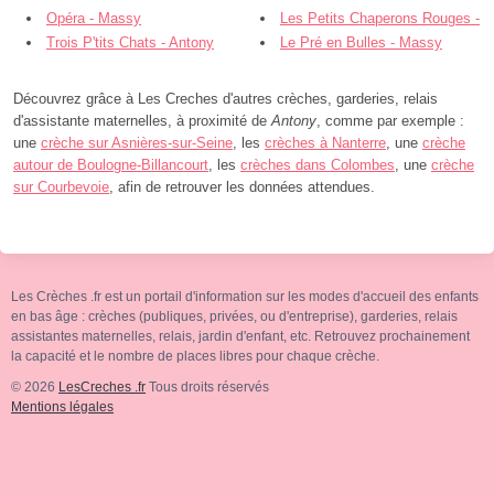
Opéra - Massy
Les Petits Chaperons Rouges -
Trois P'tits Chats - Antony
Massy
Le Pré en Bulles - Massy
Découvrez grâce à Les Creches d'autres crèches, garderies, relais
d'assistante maternelles, à proximité de
Antony
, comme par exemple :
une
crèche sur Asnières-sur-Seine
, les
crèches à Nanterre
, une
crèche
autour de Boulogne-Billancourt
, les
crèches dans Colombes
, une
crèche
sur Courbevoie
, afin de retrouver les données attendues.
Les Crèches .fr est un portail d'information sur les modes d'accueil des enfants
en bas âge : crèches (publiques, privées, ou d'entreprise), garderies, relais
assistantes maternelles, relais, jardin d'enfant, etc. Retrouvez prochainement
la capacité et le nombre de places libres pour chaque crèche.
© 2026
LesCreches .fr
Tous droits réservés
Mentions légales