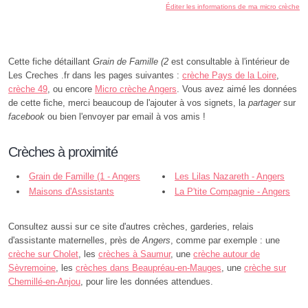
Éditer les informations de ma micro crèche
Cette fiche détaillant
Grain de Famille (2
est consultable à l'intérieur de
Les Creches .fr dans les pages suivantes :
crèche Pays de la Loire
,
crèche 49
, ou encore
Micro crèche Angers
. Vous avez aimé les données
de cette fiche, merci beaucoup de l'ajouter à vos signets, la
partager
sur
facebook
ou bien l'envoyer par email à vos amis !
Crèches à proximité
Grain de Famille (1 - Angers
Les Lilas Nazareth - Angers
Maisons d'Assistants
La P'tite Compagnie - Angers
Maternels Voyage O Pays des
Rêves - Angers
Consultez aussi sur ce site d'autres crèches, garderies, relais
d'assistante maternelles, près de
Angers
, comme par exemple : une
crèche sur Cholet
, les
crèches à Saumur
, une
crèche autour de
Sèvremoine
, les
crèches dans Beaupréau-en-Mauges
, une
crèche sur
Chemillé-en-Anjou
, pour lire les données attendues.