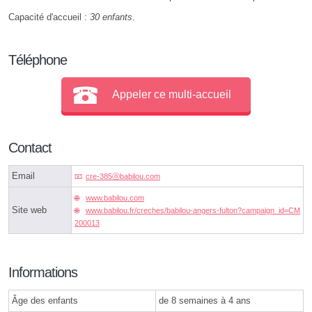
Capacité d'accueil :
30 enfants
.
Téléphone
Appeler ce multi-accueil
Contact
Email
cre-385ⓐbabilou.com
www.babilou.com
Site web
www.babilou.fr/creches/babilou-angers-fulton?campaign_id=CM
200013
Informations
Âge des enfants
de 8 semaines à 4 ans