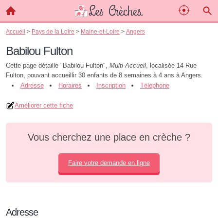
Accueil
>
Pays de la Loire
>
Maine-et-Loire
>
Angers
Babilou Fulton
Cette page détaille "Babilou Fulton",
Multi-Accueil
, localisée 14 Rue
Fulton, pouvant accueillir 30 enfants de 8 semaines à 4 ans à Angers.
Adresse
Horaires
Inscription
Téléphone
Améliorer cette fiche
Vous cherchez une place en crèche ?
Faire votre demande en ligne
Adresse