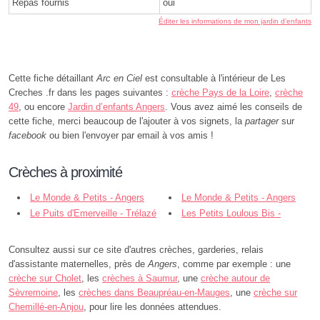
Repas fournis
oui
Éditer les informations de mon jardin d’enfants
Cette fiche détaillant
Arc en Ciel
est consultable à l'intérieur de Les
Creches .fr dans les pages suivantes :
crèche Pays de la Loire
,
crèche
49
, ou encore
Jardin d’enfants Angers
. Vous avez aimé les conseils de
cette fiche, merci beaucoup de l'ajouter à vos signets, la
partager
sur
facebook
ou bien l'envoyer par email à vos amis !
Crèches à proximité
Le Monde & Petits - Angers
Le Monde & Petits - Angers
Le Puits d'Emerveille - Trélazé
Les Petits Loulous Bis -
Angers
Consultez aussi sur ce site d'autres crèches, garderies, relais
d'assistante maternelles, près de
Angers
, comme par exemple : une
crèche sur Cholet
, les
crèches à Saumur
, une
crèche autour de
Sèvremoine
, les
crèches dans Beaupréau-en-Mauges
, une
crèche sur
Chemillé-en-Anjou
, pour lire les données attendues.