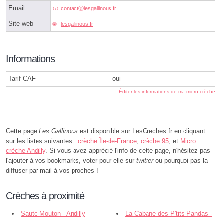
Email
contactⓐlesgallinous.fr
Site web
lesgallinous.fr
Informations
Tarif CAF
oui
Éditer les informations de ma micro crèche
Cette page
Les Gallinous
est disponible sur LesCreches.fr en cliquant
sur les listes suivantes :
crèche Île-de-France
,
crèche 95
, et
Micro
crèche Andilly
. Si vous avez apprécié l'info de cette page, n'hésitez pas
l'ajouter à vos bookmarks, voter pour elle sur
twitter
ou pourquoi pas la
diffuser par mail à vos proches !
Crèches à proximité
Saute-Mouton - Andilly
La Cabane des P'tits Pandas -