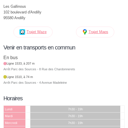
Les Gallinous
102 boulevard d'Andilly
95580 Andilly
Trajet Waze
Trajet Maps
Venir en transports en commun
En bus
Ligne 1533, à 207 m
Arrêt Parc des Sources - 8 Rue des Chardonnerets
Ligne 1510, à 74 m
Arrêt Parc des Sources - 4 Avenue Madeleine
Horaires
Lundi
7h30 - 19h
Mardi
7h30 - 19h
Mercredi
7h30 - 19h