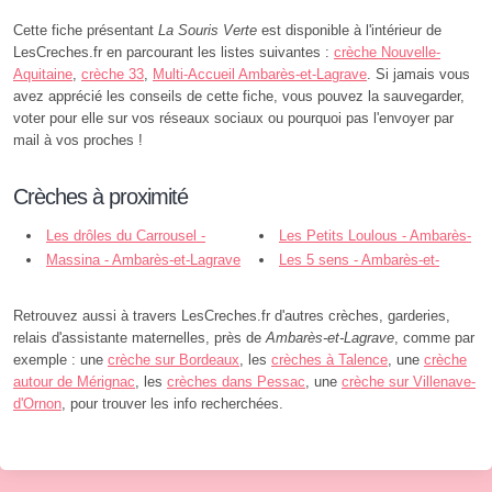
Cette fiche présentant
La Souris Verte
est disponible à l'intérieur de
LesCreches.fr en parcourant les listes suivantes :
crèche Nouvelle-
Aquitaine
,
crèche 33
,
Multi-Accueil Ambarès-et-Lagrave
. Si jamais vous
avez apprécié les conseils de cette fiche, vous pouvez la sauvegarder,
voter pour elle sur vos réseaux sociaux ou pourquoi pas l'envoyer par
mail à vos proches !
Crèches à proximité
Les drôles du Carrousel -
Les Petits Loulous - Ambarès-
Ambarès-et-Lagrave
Massina - Ambarès-et-Lagrave
et-Lagrave
Les 5 sens - Ambarès-et-
Lagrave
Retrouvez aussi à travers LesCreches.fr d'autres crèches, garderies,
relais d'assistante maternelles, près de
Ambarès-et-Lagrave
, comme par
exemple : une
crèche sur Bordeaux
, les
crèches à Talence
, une
crèche
autour de Mérignac
, les
crèches dans Pessac
, une
crèche sur Villenave-
d'Ornon
, pour trouver les info recherchées.