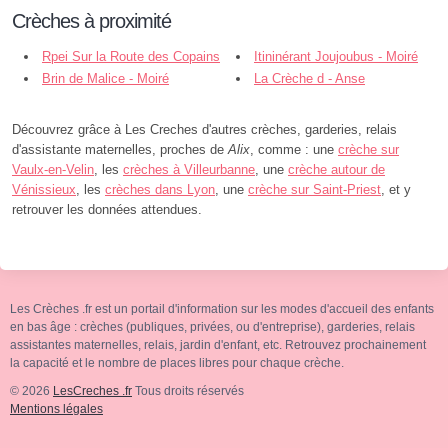
Crèches à proximité
Rpei Sur la Route des Copains
Itininérant Joujoubus - Moiré
- Anse
Brin de Malice - Moiré
La Crèche d - Anse
Découvrez grâce à Les Creches d'autres crèches, garderies, relais
d'assistante maternelles, proches de
Alix
, comme : une
crèche sur
Vaulx-en-Velin
, les
crèches à Villeurbanne
, une
crèche autour de
Vénissieux
, les
crèches dans Lyon
, une
crèche sur Saint-Priest
, et y
retrouver les données attendues.
Les Crèches .fr est un portail d'information sur les modes d'accueil des enfants
en bas âge : crèches (publiques, privées, ou d'entreprise), garderies, relais
assistantes maternelles, relais, jardin d'enfant, etc. Retrouvez prochainement
la capacité et le nombre de places libres pour chaque crèche.
© 2026
LesCreches .fr
Tous droits réservés
Mentions légales