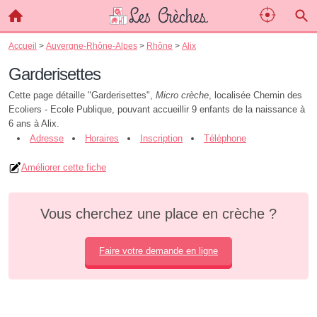
Accueil
>
Auvergne-Rhône-Alpes
>
Rhône
>
Alix
Garderisettes
Cette page détaille "Garderisettes",
Micro crèche
, localisée Chemin des
Ecoliers - Ecole Publique, pouvant accueillir 9 enfants de la naissance à
6 ans à Alix.
Adresse
Horaires
Inscription
Téléphone
Améliorer cette fiche
Vous cherchez une place en crèche ?
Faire votre demande en ligne