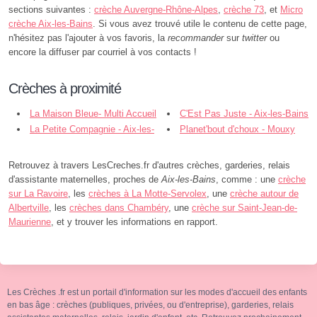
sections suivantes :
crèche Auvergne-Rhône-Alpes
,
crèche 73
, et
Micro
crèche Aix-les-Bains
. Si vous avez trouvé utile le contenu de cette page,
n'hésitez pas l'ajouter à vos favoris, la
recommander
sur
twitter
ou
encore la diffuser par courriel à vos contacts !
Crèches à proximité
La Maison Bleue- Multi Accueil
C'Est Pas Juste - Aix-les-Bains
Les Grelots - Aix-les-Bains
La Petite Compagnie - Aix-les-
Planet'bout d'choux - Mouxy
Bains
Retrouvez à travers LesCreches.fr d'autres crèches, garderies, relais
d'assistante maternelles, proches de
Aix-les-Bains
, comme : une
crèche
sur La Ravoire
, les
crèches à La Motte-Servolex
, une
crèche autour de
Albertville
, les
crèches dans Chambéry
, une
crèche sur Saint-Jean-de-
Maurienne
, et y trouver les informations en rapport.
Les Crèches .fr est un portail d'information sur les modes d'accueil des enfants
en bas âge : crèches (publiques, privées, ou d'entreprise), garderies, relais